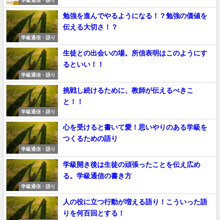
学級通信・語り
勉強を進んでやるようになる！？勉強の価値を
伝える大切さ！？
学級通信・語り
生徒との出会いの場。所信表明はこのようにす
るといい！！
学級通信・語り
挑戦し続けるために、教師が伝えるべきこ
と！！
学級通信・語り
心を受けると書いて愛！思いやりのある学級を
つくるための語り
学級通信・語り
学級開き後は生徒の頑張ったことを伝え広め
る。学級通信の書き方
学級通信・語り
人の役に立つ行動が増える語り！こういった語
りを何百回とする！