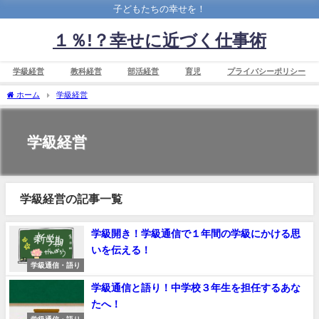
子どもたちの幸せを！
１％!？幸せに近づく仕事術
学級経営
教科経営
部活経営
育児
プライバシーポリシー
ホーム
学級経営
学級経営
学級経営の記事一覧
学級開き！学級通信で１年間の学級にかける思
いを伝える！
学級通信・語り
学級通信と語り！中学校３年生を担任するあな
たへ！