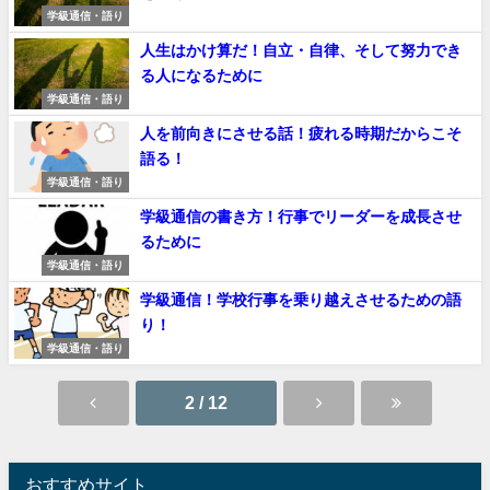
学級通信・語り
人生はかけ算だ！自立・自律、そして努力でき
る人になるために
学級通信・語り
人を前向きにさせる話！疲れる時期だからこそ
語る！
学級通信・語り
学級通信の書き方！行事でリーダーを成長させ
るために
学級通信・語り
学級通信！学校行事を乗り越えさせるための語
り！
学級通信・語り
2 / 12
おすすめサイト