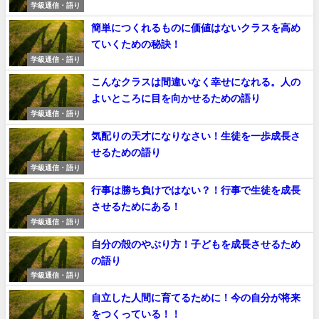
学級通信・語り
簡単につくれるものに価値はないクラスを高め
ていくための秘訣！
学級通信・語り
こんなクラスは間違いなく幸せになれる。人の
よいところに目を向かせるための語り
学級通信・語り
気配りの天才になりなさい！生徒を一歩成長さ
せるための語り
学級通信・語り
行事は勝ち負けではない？！行事で生徒を成長
させるためにある！
学級通信・語り
自分の殻のやぶり方！子どもを成長させるため
の語り
学級通信・語り
自立した人間に育てるために！今の自分が将来
をつくっている！！