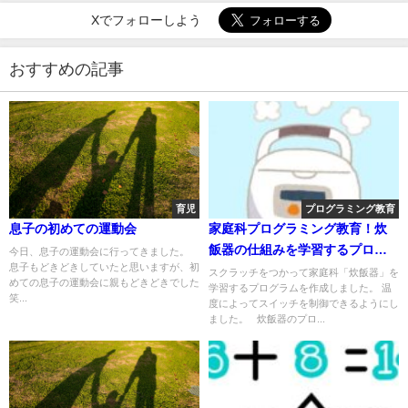
Xでフォローしよう
おすすめの記事
育児
プログラミング教育
息子の初めての運動会
家庭科プログラミング教育！炊
飯器の仕組みを学習するプログ
今日、息子の運動会に行ってきました。
息子もどきどきしていたと思いますが、初
ラム
スクラッチをつかって家庭科「炊飯器」を
めての息子の運動会に親もどきどきでした
学習するプログラムを作成しました。 温
笑...
度によってスイッチを制御できるようにし
ました。 炊飯器のプロ...