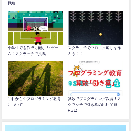
算編
小学生でも作成可能なPKゲー
スクラッチでブロック崩しを作
ム！スクラッチで挑戦
ろう！！
これからのプログラミング教育
算数でプログラミング教育！ス
について
クラッチで引き算の応用問題
Part2