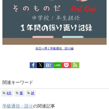
自立へ導く学級通信 語り編
LINE
関連キーワード
4月
愛
絆
学級通信・語り
の関連記事