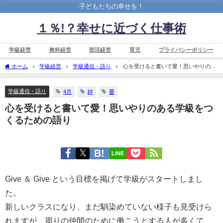
子どもたちの幸せを！
１％!？幸せに近づく仕事術
学級経営
教科経営
部活経営
育児
プライバシーポリシー
ホーム
学級経営
学級通信・語り
心を受けると書いて愛！思いやりのあ
る学級をつくるための語り
学級通信・語り
4月
絆
愛
心を受けると書いて愛！思いやりのある学級をつ
くるための語り
LINE
Give ＆ Give という目標を掲げて学級がスタートしまし
た。
新しいクラスになり、まだ馴染めていない様子も見受けら
れますが、周りの仲間のために働こうとする人が多くて、