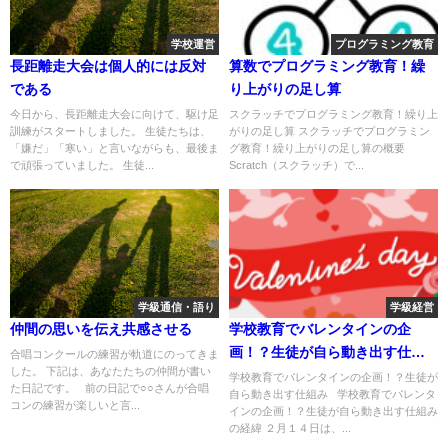
学校運営
プログラミング教育
長距離走大会は個人的には反対
算数でプログラミング教育！繰
である
り上がりの足し算
今日から、長距離走大会に向けて、駆け足
スクラッチでプログラミング教育！繰り上
訓練がスタートしました。 生徒たちは、
がりの足し算 スクラッチでプログラミン
「嫌だ」「寒い」と言いながらも、最後ま
グ教育！繰り上がりの足し算の概要
で頑張っていました。 生徒...
Scratch（スクラッチ）で...
学級通信・語り
学級経営
仲間の思いを伝え共感させる
学校教育でバレンタインの企
画！？生徒が自ら動き出す仕組
合唱コンクールの練習が軌道にのってきま
した。 下記は、あなたたちの仲間が書い
み
学校教育でバレンタインの企画！？生徒が
た日記です。 前の日記で○○さんが合唱
自ら動き出す仕組み 学校教育でバレンタ
コンの練習が楽しいと言...
インの企画！？生徒が自ら動き出す仕組み
の経緯 ２月１４日は、...