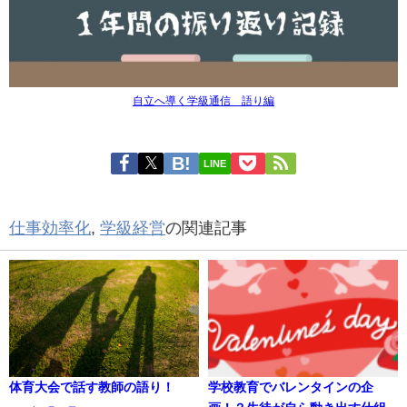
自立へ導く学級通信 語り編
LINE
仕事効率化
,
学級経営
の関連記事
体育大会で話す教師の語り！
学校教育でバレンタインの企