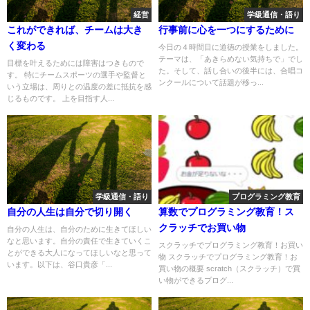
経営
学級通信・語り
これができれば、チームは大き
行事前に心を一つにするために
く変わる
今日の４時間目に道徳の授業をしました。
テーマは、「あきらめない気持ちで」でし
目標を叶えるためには障害はつきもので
た。そして、話し合いの後半には、合唱コ
す。 特にチームスポーツの選手や監督と
ンクールについて話題が移っ...
いう立場は、周りとの温度の差に抵抗を感
じるものです。 上を目指す人...
学級通信・語り
プログラミング教育
自分の人生は自分で切り開く
算数でプログラミング教育！ス
クラッチでお買い物
自分の人生は、自分のために生きてほしい
なと思います。自分の責任で生きていくこ
スクラッチでプログラミング教育！お買い
とができる大人になってほしいなと思って
物 スクラッチでプログラミング教育！お
います。以下は、谷口貴彦「...
買い物の概要 scratch（スクラッチ）で買
い物ができるプログ...