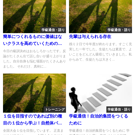
学級通信・語り
学級通信・語り
簡単につくれるものに価値はな
先輩は与えられる存在
いクラスを高めていくための秘
残り２日で今年度が終わります。すごく充
実した一年でした。生徒たちは素直で、よ
訣！
今日の級訓決めはおもしろかったです。反
いことをどんどん吸収していきました。私
論がたくさん出て話し合いが盛り上がりま
からみて、生徒たちは大きく...
した。自分自身も悩む場面がたくさんあり
ました。 それだけ、真剣に...
トレーニング
学級通信・語り
１位を目指すのであれば別の種
学級通信！自治的集団をつくる
目の１位から学ぶ！自然体バレ
ために
ー塾
全国大会１位を目指しています。 正直ま
学級通信！自治的集団をつくるために 学