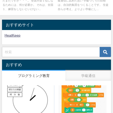
だまだですが・・・。 全国大会１位にな
級通信に込めた思い 学級づくりの目標
るためには、何が必要か。 それは、全国
は、自治的集団をつくることです。 生徒
１、練習をしないといけない...
自らが考え、よりよい学級にし...
おすすめサイト
HeatKeep
おすすめ
プログラミング教育
学級通信