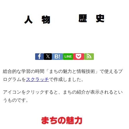
LINE
総合的な学習の時間「まちの魅力と情報技術」で使えるプ
ログラムを
スクラッチ
で作成しました。
アイコンをクリックすると、まちの紹介が表示されるとい
うものです。