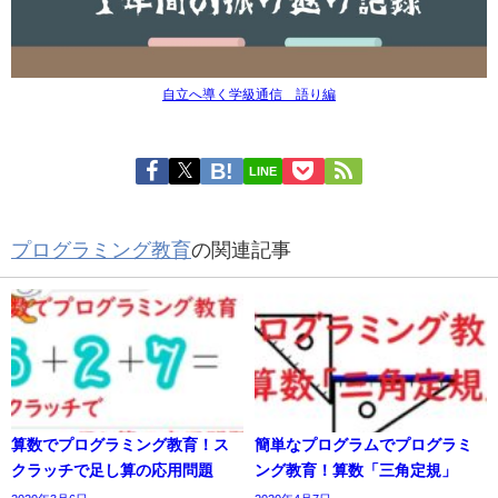
自立へ導く学級通信 語り編
LINE
プログラミング教育
の関連記事
算数でプログラミング教育！ス
簡単なプログラムでプログラミ
クラッチで足し算の応用問題
ング教育！算数「三角定規」