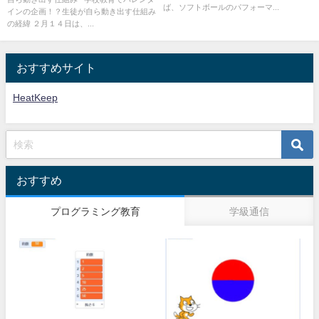
ば、ソフトボールのパフォーマ...
インの企画！？生徒が自ら動き出す仕組み
の経緯 ２月１４日は、...
おすすめサイト
HeatKeep
おすすめ
プログラミング教育
学級通信