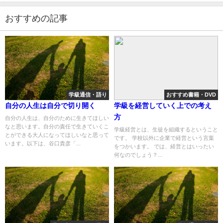
おすすめの記事
学級通信・語り
おすすめ書籍・DVD
自分の人生は自分で切り開く
学級を経営していく上での考え
方
自分の人生は、自分のために生きてほしい
なと思います。自分の責任で生きていくこ
学級経営とは、生徒を組織するということ
とができる大人になってほしいなと思って
です。 学校以外に企業で経営という言葉
います。以下は、谷口貴彦「...
をつかいます。 では、経営とはいったい
何なのでしょう？...