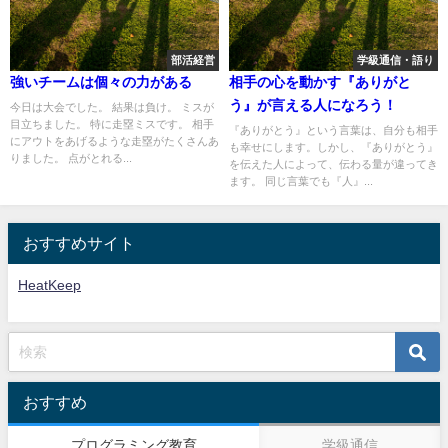
部活経営
学級通信・語り
強いチームは個々の力がある
相手の心を動かす『ありがと
う』が言える人になろう！
今日は大会でした。 結果は負け。 ミスが
目立ちました。 特に走塁ミスです。 相手
『ありがとう』という言葉は、自分も相手
にアウトをあげるような走塁がたくさんあ
も幸せにします。しかし、『ありがとう』
りました。 点がとれる...
を伝えた人によって、伝わる量が違ってき
ます。 同じ言葉でも『人』...
おすすめサイト
HeatKeep
おすすめ
プログラミング教育
学級通信