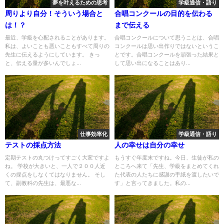
夢を叶えるための思考
学級通信・語り
周りより自分！そういう場合と
合唱コンクールの目的を伝わる
は！？
まで伝える
最近、学級を心配されることがあります。
合唱コンクールについて思うことは、合唱
私は、よいことも悪いこともすべて周りの
コンクールは思い出作りではないというこ
先生に伝えるようにしています。 きっ
とです。合唱コンクールを頑張った結果と
と、伝える量が多いんでしょ...
して思い出になることはあり...
仕事効率化
学級通信・語り
テストの採点方法
人の幸せは自分の幸せ
定期テストの丸つけってすごく大変ですよ
もうすぐ年度末ですね。今日、生徒が私の
ね。 学校が大きいと、一人で２００人近
ところへ来て「先生、学級をまとめてくれ
くの採点をしなくてはなりません。 そし
た代表の人たちに感謝の手紙を渡したいで
て、副教科の先生は、最悪な...
す」と言ってきました。私の...