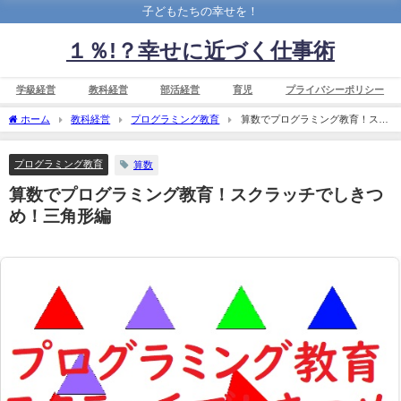
子どもたちの幸せを！
１％!？幸せに近づく仕事術
学級経営
教科経営
部活経営
育児
プライバシーポリシー
ホーム
教科経営
プログラミング教育
算数でプログラミング教育！スク
ラッチでしきつめ！三角形編
プログラミング教育
算数
算数でプログラミング教育！スクラッチでしきつ
め！三角形編