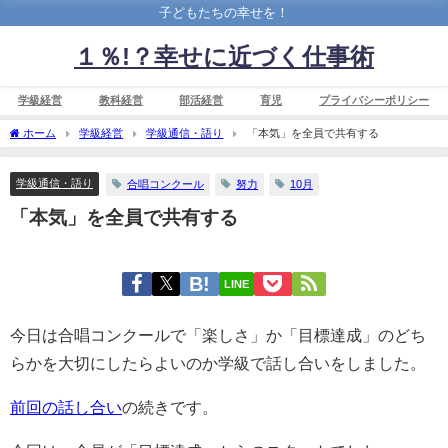
子どもたちの幸せを！
１％!？幸せに近づく仕事術
学級経営
教科経営
部活経営
育児
プライバシーポリシー
ホーム
学級経営
学級通信・語り
「本気」を全員で共有する
学級通信・語り
合唱コンクール
努力
10月
「本気」を全員で共有する
LINE
今日は合唱コンクールで「楽しさ」か「目標達成」のどち
らかを大切にしたらよいのか学級で話し合いをしました。
前回の話し合い
の続きです。