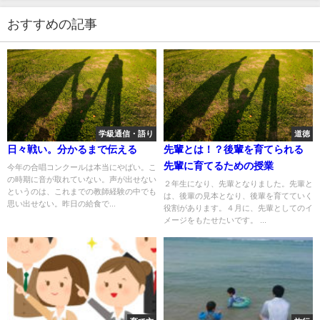
おすすめの記事
学級通信・語り
道徳
日々戦い。分かるまで伝える
先輩とは！？後輩を育てられる
先輩に育てるための授業
今年の合唱コンクールは本当にやばい。こ
の時期に音が取れていない。声が出せない
２年生になり、先輩となりました。先輩と
というのは、これまでの教師経験の中でも
は、後輩の見本となり、後輩を育てていく
思い出せない。昨日の給食で...
役割があります。４月に、先輩としてのイ
メージをもたせたいです。 ...