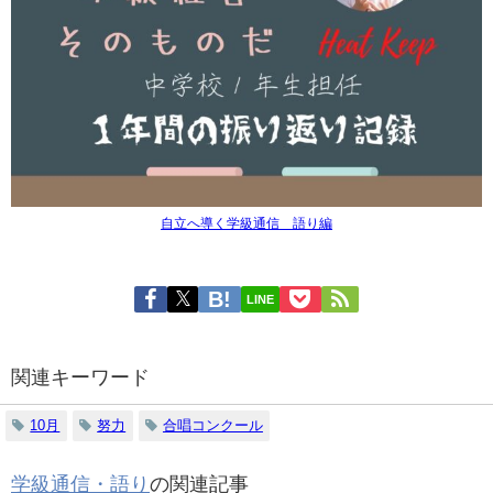
自立へ導く学級通信 語り編
LINE
関連キーワード
10月
努力
合唱コンクール
学級通信・語り
の関連記事