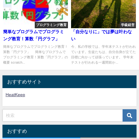
プログラミング教育
学級経営
簡単なプログラムでプログラミ
「自分なりに」では夢は叶わな
ング教育！算数「円グラフ」
い
簡単なプログラムでプログラミング教育！
今、私の学校では、学年末テストが行われ
算数「円グラフ」 簡単なプログラムで
ています。生徒たちは、自分自身が立てた
プログラミング教育！算数「円グラフ」の
目標に向かって頑張っています。 学年末
概要 scratch...
テストが行われる一週間前か...
おすすめサイト
HeatKeep
おすすめ