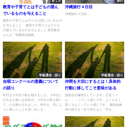
育て方
旅行
教育や子育てとは子どもの望ん
沖縄旅行４日目
でいるものを与えること
沖縄旅行４日目...
教育や子育てとは子どもの望んでいるもの
を与えること 教育や子育てとは子ども
の望んでいるものを与えること 原田隆史
さんの「常勝部活動教...
学級通信・語り
学級通信・語り
合唱コンクールの意義について
仲間を大切にするとは！具体的
の語り
行動に移してこそ意味がある
昨日は３年生の歌を聴きました。３年生と
激励会の練習をしています。正直うー
の大きな違いは表現力。３年生の歌を聴い
ん・・・っていう感じです。よくもなく、
て、心を動かされました。昨年も、同じよ
悪くもなくっていう感じです。 激励会練
うに感じたことを思い出しま...
習の様子を一言で表すなら「手を...