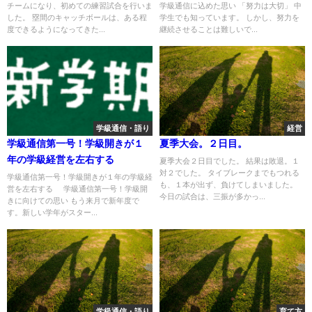
チームになり、初めての練習試合を行いま
学級通信に込めた思い 「努力は大切」 中
した。 塁間のキャッチボールは、ある程
学生でも知っています。 しかし、努力を
度できるようになってきた...
継続させることは難しいで...
学級通信・語り
経営
学級通信第一号！学級開きが１
夏季大会。２日目。
年の学級経営を左右する
夏季大会２日目でした。 結果は敗退。１
対２でした。 タイブレークまでもつれる
学級通信第一号！学級開きが１年の学級経
も、１本が出ず、負けてしまいました。
営を左右する 学級通信第一号！学級開
今日の試合は、三振が多かっ...
きに向けての思い もう来月で新年度で
す。新しい学年がスター...
学級通信・語り
育て方