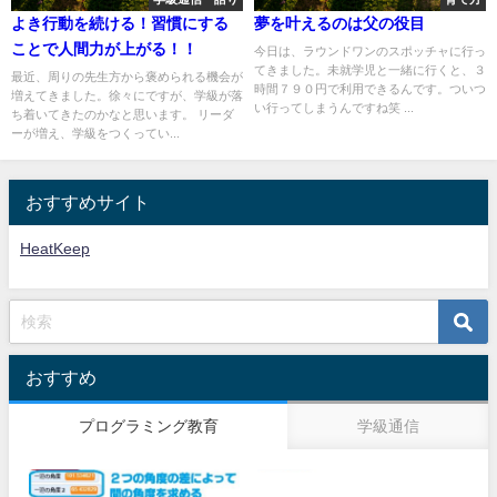
よき行動を続ける！習慣にする
夢を叶えるのは父の役目
ことで人間力が上がる！！
今日は、ラウンドワンのスポッチャに行っ
てきました。未就学児と一緒に行くと、３
最近、周りの先生方から褒められる機会が
時間７９０円で利用できるんです。ついつ
増えてきました。徐々にですが、学級が落
い行ってしまうんですね笑 ...
ち着いてきたのかなと思います。 リーダ
ーが増え、学級をつくってい...
おすすめサイト
HeatKeep
おすすめ
プログラミング教育
学級通信