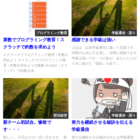
プログラミング教育
学級通信・語り
算数でプログラミング教育！ス
感謝できる学級は強い
クラッチで約数を求めよう
上記は、以前学級通信に書いた言葉です。
仲間のために汗を流し、仲間に感謝できる
スクラッチでプログラミング教育！約数を
学級は強いです。その姿が、あなたたちが
求めよう スクラッチでプログラミング教
４月に掲げた『団結』の姿で...
育！約数を求めようの概要 Scratch（スク
ラッチ）で約数を求...
部活経営
学級通信・語り
新チーム初試合。惨敗で
努力を継続させる秘訣を伝える
す・・・
学級通信
悔しい。 今日はその一言に尽きます。 新
努力を継続させる秘訣を伝える学級通信